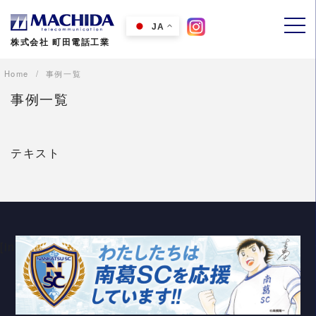
Skip
to
JA
株式会社 町田電話工業
content
Home
事例一覧
事例一覧
テキスト
[instagram-feed feed=1]